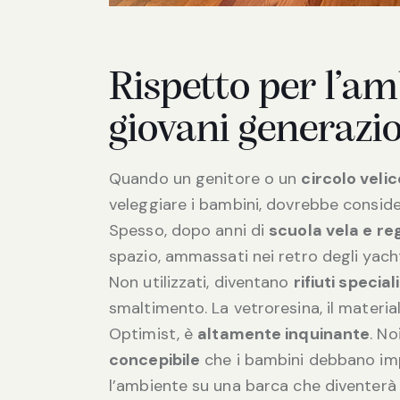
Rispetto per l’am
giovani generazi
Quando un genitore o un
circolo velic
veleggiare i bambini, dovrebbe consider
Spesso, dopo anni di
scuola vela e re
spazio, ammassati nei retro degli yacht
Non utilizzati, diventano
rifiuti speciali
smaltimento. La vetroresina, il material
Optimist, è
altamente inquinante
. N
concepibile
che i bambini debbano im
l’ambiente su una barca che diventerà 