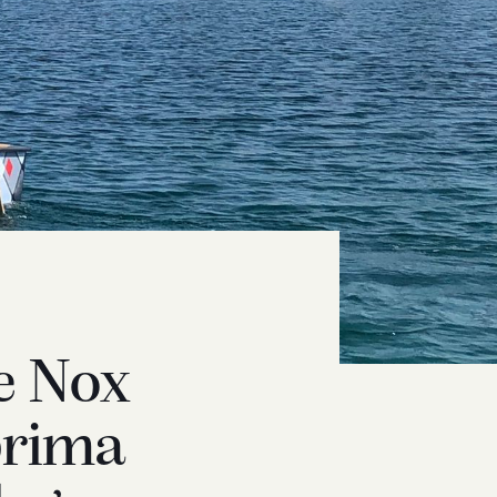
e Nox
prima