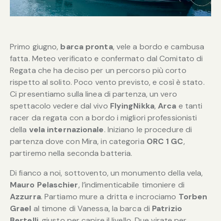
Primo giugno,
barca pronta
, vele a bordo e cambusa
fatta. Meteo verificato e confermato dal Comitato di
Regata che ha deciso per un percorso più corto
rispetto al solito. Poco vento previsto, e così è stato.
Ci presentiamo sulla linea di partenza, un vero
spettacolo vedere dal vivo
FlyingNikka
,
Arca
e tanti
racer da regata con a bordo i migliori professionisti
della
vela internazionale
. Iniziano le procedure di
partenza dove con Mira, in categoria
ORC 1 GC
,
partiremo nella seconda batteria.
Di fianco a noi, sottovento, un monumento della vela,
Mauro Pelaschier
, l’indimenticabile timoniere di
Azzurra
. Partiamo mure a dritta e incrociamo
Torben
Grael
al timone di Vanessa, la barca di
Patrizio
Bertelli
, giusto per capire il livello. Due virate per