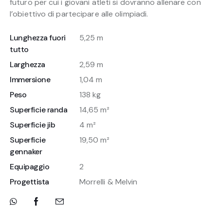
futuro per cui i giovani atleti si dovranno allenare con
l’obiettivo di partecipare alle olimpiadi.
Lunghezza fuori
5,25 m
tutto
Larghezza
2,59 m
Immersione
1,04 m
Peso
138 kg
Superficie randa
14,65 m²
Superficie jib
4 m²
Superficie
19,50 m²
gennaker
Equipaggio
2
Progettista
Morrelli & Melvin