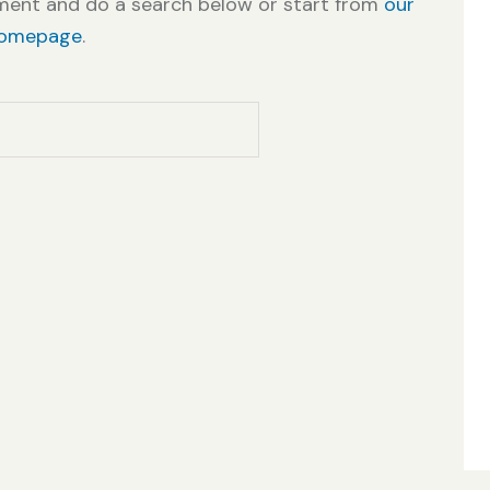
ment and do a search below or start from
our
omepage
.