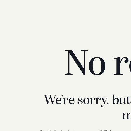
No r
We're sorry, bu
m