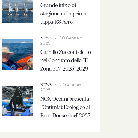
Grande inizio di
stagione nella prima
tappa RS Aero
30 Gennaio
NEWS
2025
Camillo Zucconi eletto
nel Comitato della III
Zona FIV 2025-2029
27 Gennaio
NEWS
2025
NOX Oceani presenta
l’Optimist Ecologico al
Boot Düsseldorf 2025