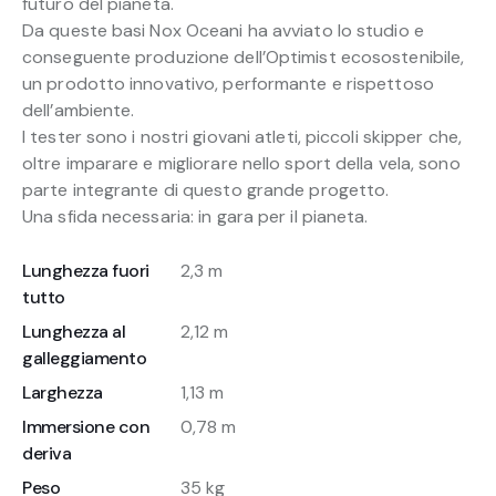
futuro del pianeta.
Da queste basi Nox Oceani ha avviato lo studio e
conseguente produzione dell’Optimist ecosostenibile,
un prodotto innovativo, performante e rispettoso
dell’ambiente.
I tester sono i nostri giovani atleti, piccoli skipper che,
oltre imparare e migliorare nello sport della vela, sono
parte integrante di questo grande progetto.
Una sfida necessaria: in gara per il pianeta.
Lunghezza fuori
2,3 m
tutto
Lunghezza al
2,12 m
galleggiamento
Larghezza
1,13 m
Immersione con
0,78 m
deriva
Peso
35 kg